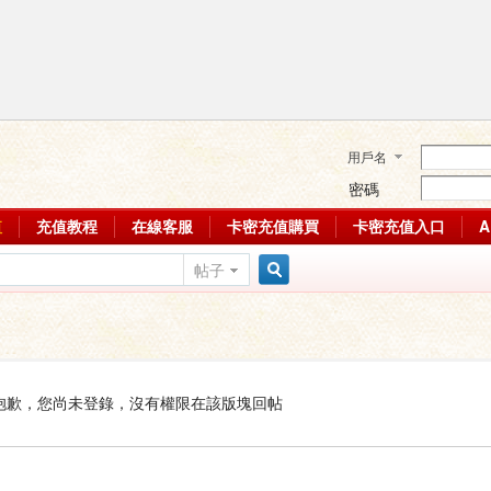
用戶名
密碼
值
充值教程
在線客服
卡密充值購買
卡密充值入口
帖子
搜
索
抱歉，您尚未登錄，沒有權限在該版塊回帖