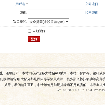
用戶名
立即注冊
密碼:
找回密碼
安全提問:
自動登錄
登錄
壇
(
溫馨提示：本站内容來源各大站點API采集，本站不會保存、複制或
您的版權請告知,大部分都是圈内專業演員表演，很多類似雜技氣功等高難
效果，看個精彩而且，劇情等都是前期排練過不是真實的，非專業人
GMT+8, 2026-8-7 12:31 AM
, Processe