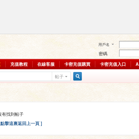
用戶名
密碼
值
充值教程
在線客服
卡密充值購買
卡密充值入口
帖子
搜
索
沒有找到帖子
[ 點擊這裏返回上一頁 ]