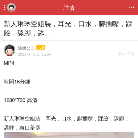
詳情


新人琳琳空姐裝，耳光，口水，腳插嘴，踩
臉，舔腳，舔...
嬌嬌公主
Lv.9
0
0
2022-6-13 20:35:54


MP4
時間16分鍾
1280*720 高清
新人琳琳空姐裝，耳光，口水，腳插嘴，踩臉，舔腳，
舔鞋，粗口羞辱