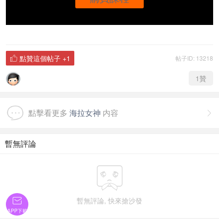
點贊這個帖子
+1
帖子ID: 13218

1
贊
點擊看更多
海拉女神
内容

暫無評論


暫無評論, 快來搶沙發
APP下載