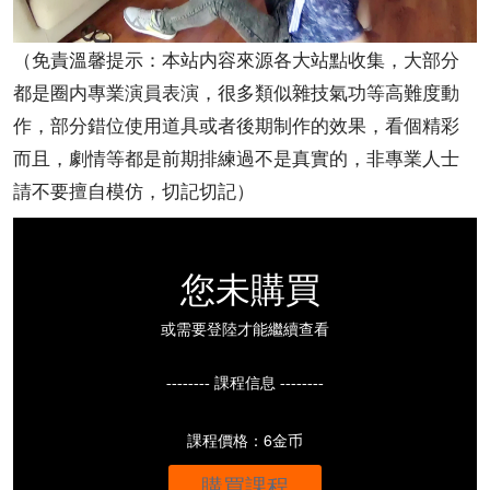
（免責溫馨提示：本站内容來源各大站點收集，大部分
都是圈内專業演員表演，很多類似雜技氣功等高難度動
作，部分錯位使用道具或者後期制作的效果，看個精彩
而且，劇情等都是前期排練過不是真實的，非專業人士
請不要擅自模仿，切記切記）
您未購買
或需要登陸才能繼續查看
-------- 課程信息 --------
課程價格：6金币
購買課程