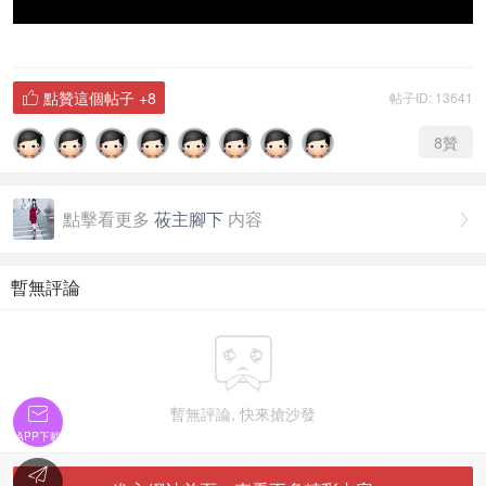
點贊這個帖子
+8
帖子ID: 13641

8
贊
點擊看更多
莜主腳下
内容

暫無評論

暫無評論, 快來搶沙發

APP下載
