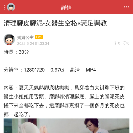
詳情


清理腳皮腳泥-女醫生空格s戀足調教
嬌嬌公主
Lv.9
0
0
2022-6-24 01:33:34


時長：30分
分辨率：1280*720 0.97G 高清 MP4
内容：夏天天氣熱腳底粘糊糊，爲穿着白大褂剛下班的
醫生小姐姐用舌頭、磨腳器清理腳底。腳上的腳泥死皮
搓下來全都吃下去，把磨腳器裏攢了一個多月的死皮也
都一起吃了。