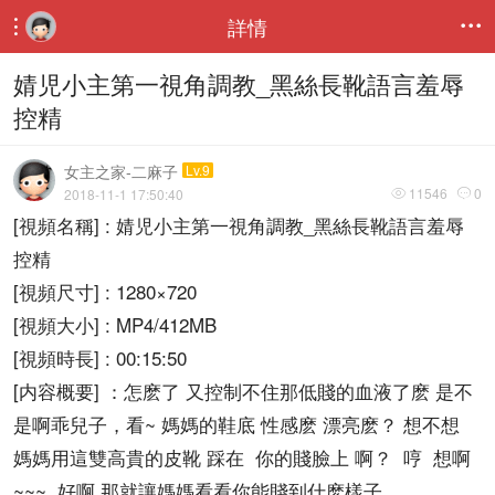
詳情


婧児小主第一視角調教_黑絲長靴語言羞辱
控精
女主之家-二麻子
Lv.9
11546
0
2018-11-1 17:50:40


[視頻名稱] : 婧児小主第一視角調教_黑絲長靴語言羞辱
控精
[視頻尺寸] : 1280×720
[視頻大小] : MP4/412MB
[視頻時長] : 00:15:50
[内容概要] ：怎麽了 又控制不住那低賤的血液了麽 是不
是啊乖兒子，看~ 媽媽的鞋底 性感麽 漂亮麽？ 想不想
媽媽用這雙高貴的皮靴 踩在 你的賤臉上 啊？ 哼 想啊
~~~ 好啊 那就讓媽媽看看你能賤到什麽樣子，