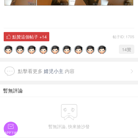
點贊這個帖子
+14
帖子ID: 1705

14
贊
點擊看更多
婧児小主
内容

暫無評論

暫無評論, 快來搶沙發

APP下載