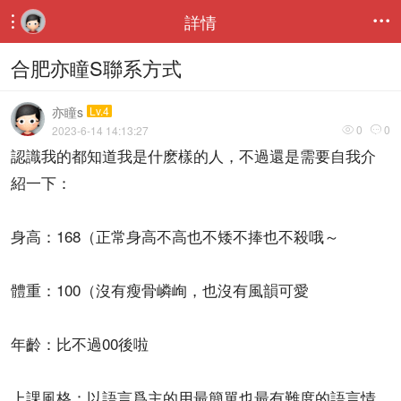
詳情


合肥亦瞳S聯系方式
亦瞳s
Lv.4
0
0
2023-6-14 14:13:27


認識我的都知道我是什麽樣的人，不過還是需要自我介
紹一下：
身高：168（正常身高不高也不矮不捧也不殺哦～
體重：100（沒有瘦骨嶙峋，也沒有風韻可愛
年齡：比不過00後啦
上課風格：以語言爲主的用最簡單也最有難度的語言情