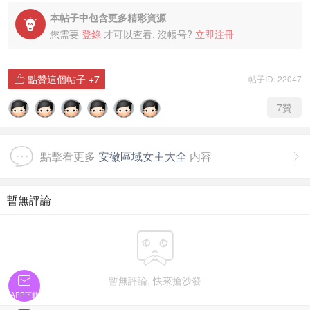
本帖子中包含更多精彩資源

您需要
登錄
才可以查看, 沒帳号?
立即注冊
點贊這個帖子
+7
帖子ID: 22047

7
贊
點擊看更多
安徽區域女主大全
内容

暫無評論


暫無評論, 快來搶沙發
APP下載