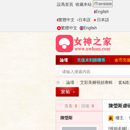
Translate
設爲首頁
收藏本站
English
繁體中文
日本語
日本語
繁體中文
English
論壇
充值未到賬聯系
金币充
論壇
艾彩美腳視頻專輯
套&路
查看:
0
|
回複:
0
陳瑩斯虐
女
»
›
›
陳瑩斯
樓主
|
[視頻名稱]