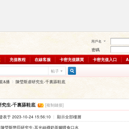
用戶名
密碼
值
充值教程
在線客服
卡密充值購買
卡密充值入口
帖子
搜
直&播
陳瑩斯虐研究生-千裏舔鞋底
索
[複制鏈接]
研究生-千裏舔鞋底
›
發表于 2023-10-24 15:56:10
|
顯示全部樓層
 : 陳瑩斯懲罰研究生-耳光絲襪奶茶腳喂食口水