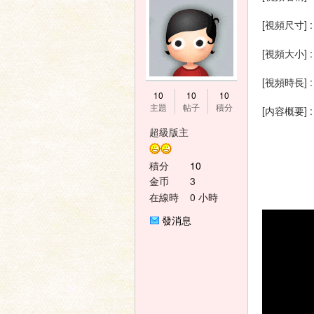
[視頻尺寸] : 
[視頻大小] :
[視頻時長] :
神
10
10
10
主題
帖子
積分
[内容概要]
超級版主
積分
10
金币
3
在線時
0 小時
間
發消息
之