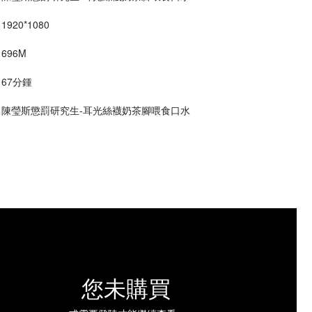
1920*1080
 696M
 67分鍾
 : 陳瑩斯懲罰研究生-耳光絲襪奶茶腳喂食口水
您未購買