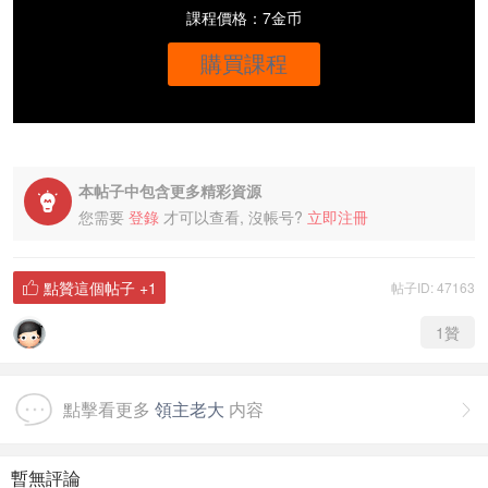
課程價格：7金币
購買課程
本帖子中包含更多精彩資源

您需要
登錄
才可以查看, 沒帳号?
立即注冊
點贊這個帖子
+1
帖子ID: 47163

1
贊
點擊看更多
領主老大
内容

暫無評論