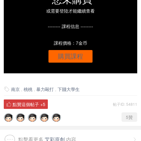
或需要登陸才能繼續查看
-------- 課程信息 --------
課程價格：7金币
購買課程
南京
,
桃桃
,
暴力毆打
,
下賤大學生

點贊這個帖子
+5
帖子ID: 54811

5
贊
點擊看更多
艾彩原創
内容
