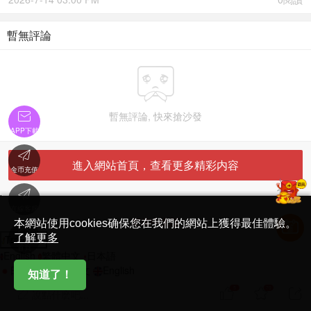
暫無評論


暫無評論, 快來搶沙發
APP下載

進入網站首頁，查看更多精彩内容
金币充值

'
在線客服
简体中文版
本網站使用cookies确保您在我們的網站上獲得最佳體驗。

了解更多
Translate
首頁
English
繁體中文
日本語
日本語
繁體中文
English
知道了！
5
70



說點什麽吧...
