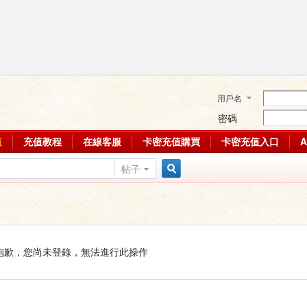
用戶名
密碼
值
充值教程
在線客服
卡密充值購買
卡密充值入口
帖子
搜
索
抱歉，您尚未登錄，無法進行此操作