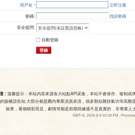
用戶名
立即注冊
密碼:
找回密碼
安全提問:
自動登錄
登錄
壇
(
溫馨提示：本站内容來源各大站點API采集，本站不會保存、複制或
您的版權請告知,大部分都是圈内專業演員表演，很多類似雜技氣功等高難
效果，看個精彩而且，劇情等都是前期排練過不是真實的，非專業人
GMT+8, 2026-8-8 03:39 PM
, Processe