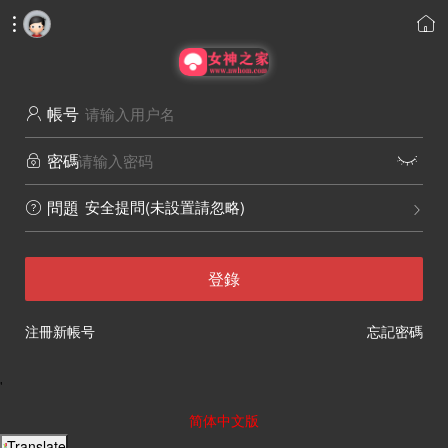


帳号

密碼


安全提問(未設置請忽略)
問題


登錄
注冊新帳号
忘記密碼
'
简体中文版
Translate