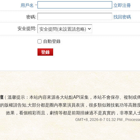
用戶名
立即注冊
密碼:
找回密碼
安全提問:
自動登錄
登錄
壇
(
溫馨提示：本站内容來源各大站點API采集，本站不會保存、複制或
您的版權請告知,大部分都是圈内專業演員表演，很多類似雜技氣功等高難
效果，看個精彩而且，劇情等都是前期排練過不是真實的，非專業人
GMT+8, 2026-8-7 01:32 PM
, Processe