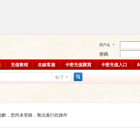
用戶名
密碼
值
充值教程
在線客服
卡密充值購買
卡密充值入口
帖子
搜
索
抱歉，您尚未登錄，無法進行此操作