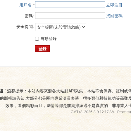
用戶名
立即注冊
密碼:
找回密碼
安全提問:
自動登錄
登錄
壇
(
溫馨提示：本站内容來源各大站點API采集，本站不會保存、複制或
您的版權請告知,大部分都是圈内專業演員表演，很多類似雜技氣功等高難
效果，看個精彩而且，劇情等都是前期排練過不是真實的，非專業人
GMT+8, 2026-8-9 12:17 AM
, Processe