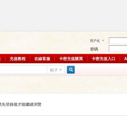
用戶名
密碼
值
充值教程
在線客服
卡密充值購買
卡密充值入口
帖子
搜
索
請先登錄後才能繼續浏覽