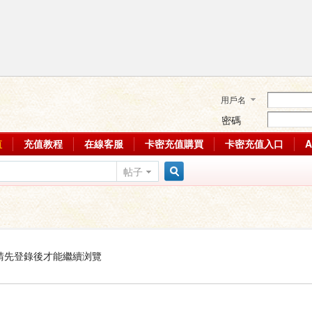
用戶名
密碼
值
充值教程
在線客服
卡密充值購買
卡密充值入口
帖子
搜
索
請先登錄後才能繼續浏覽