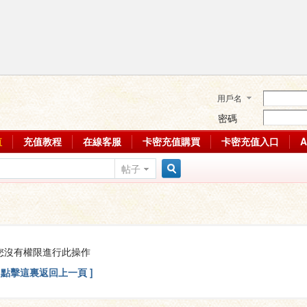
用戶名
密碼
值
充值教程
在線客服
卡密充值購買
卡密充值入口
帖子
搜
索
您沒有權限進行此操作
[ 點擊這裏返回上一頁 ]