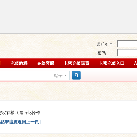
用戶名
密碼
值
充值教程
在線客服
卡密充值購買
卡密充值入口
帖子
搜
索
您沒有權限進行此操作
[ 點擊這裏返回上一頁 ]