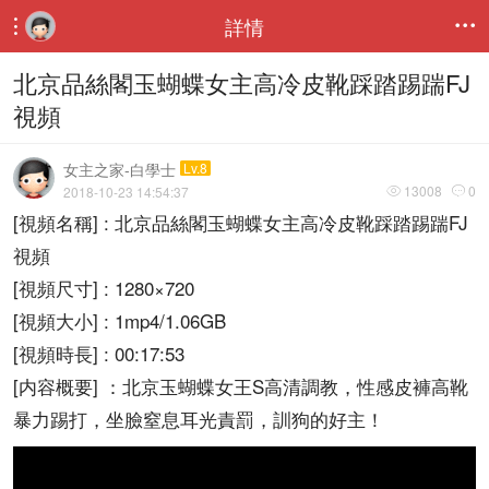
詳情


北京品絲閣玉蝴蝶女主高冷皮靴踩踏踢踹FJ
視頻
女主之家-白學士
Lv.8
13008
0
2018-10-23 14:54:37


[視頻名稱] : 北京品絲閣玉蝴蝶女主高冷皮靴踩踏踢踹FJ
視頻
[視頻尺寸] : 1280×720
[視頻大小] : 1mp4/1.06GB
[視頻時長] : 00:17:53
[内容概要] ：北京玉蝴蝶女王S高清調教，性感皮褲高靴
暴力踢打，坐臉窒息耳光責罰，訓狗的好主！