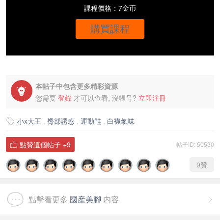
課程價格：7金币
購買課程
本帖子中包含更多精彩資源

您需要
登錄
才可以查看, 沒帳号?
立即注冊
小x大王
,
臀部誘惑
,
運動鞋
,
白襪氣味

點贊這個帖子
+9
帖子ID: 50530

9
贊
點擊看更多
國産美腳
内容
